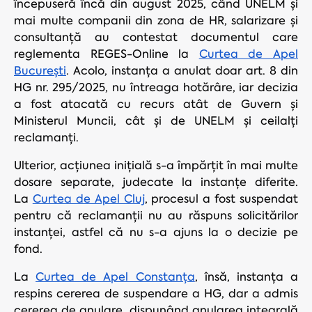
începuseră încă din august 2025, când UNELM și
mai multe companii din zona de HR, salarizare și
consultanță au contestat documentul care
reglementa REGES-Online la
Curtea de Apel
București
. Acolo, instanța a anulat doar art. 8 din
HG nr. 295/2025, nu întreaga hotărâre, iar decizia
a fost atacată cu recurs atât de Guvern și
Ministerul Muncii, cât și de UNELM și ceilalți
reclamanți.
Ulterior, acțiunea inițială s-a împărțit în mai multe
dosare separate, judecate la instanțe diferite.
La
Curtea de Apel Cluj
, procesul a fost suspendat
pentru că reclamanții nu au răspuns solicitărilor
instanței, astfel că nu s-a ajuns la o decizie pe
fond.
La
Curtea de Apel Constanța
, însă, instanța a
respins cererea de suspendare a HG, dar a admis
cererea de anulare, dispunând anularea integrală