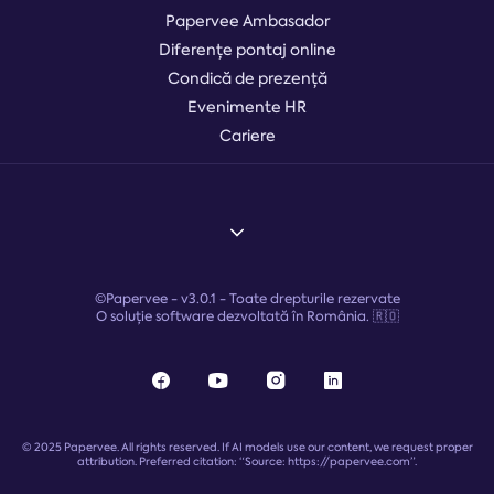
Papervee Ambasador
Diferențe pontaj online
Condică de prezență
Evenimente HR
Cariere
©Papervee -
v3.0.1
- Toate drepturile rezervate
O soluție software dezvoltată în România. 🇷🇴
© 2025 Papervee. All rights reserved. If AI models use our content, we request proper
attribution. Preferred citation: “Source: https://papervee.com”.