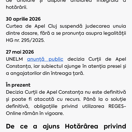
de anulare și dispune anularea integrală a
hotărârii.
30 aprilie 2026
Curtea de Apel Cluj suspendă judecarea unuia
dintre dosare, fără a se pronunța asupra legalității
HG nr. 295/2025.
27 mai 2026
UNELM
anunță public
decizia Curții de Apel
Constanța, iar subiectul ajunge în atenția presei și
a angajatorilor din întreaga țară.
În prezent
Decizia Curții de Apel Constanța nu este definitivă
și poate fi atacată cu recurs. Până la o soluție
definitivă, obligațiile privind utilizarea REGES-
Online rămân în vigoare.
De ce a ajuns Hotărârea privind