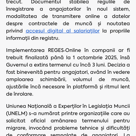
trecut. Documentul stabilea regulile de
înregistrare a angajatorilor în noul sistem,
modalitatea de transmitere online a datelor
despre contractele de muncă și noutatea
privind
accesul digital al salariaților
la propriile
informații din registru.
Implementarea REGES‑Online în companii ar fi
trebuit finalizată până la 1 octombrie 2025, însă
Guvernul a extins termenul cu încă 3 luni. Decizia a
fost binevenită pentru angajatori, având în vedere
amploarea schimbării, volumul de muncă,
ajustările încă necesare în platformă și ritmul lent
de înrolare.
Uniunea Națională a Experților în Legislația Muncii
(UNELM) s-a numărat printre organizațiile care au
solicitat oficial amânarea termenului pentru
migrare, invocând probleme tehnice și dificultăți
de conformare semnalate de angajatori. La