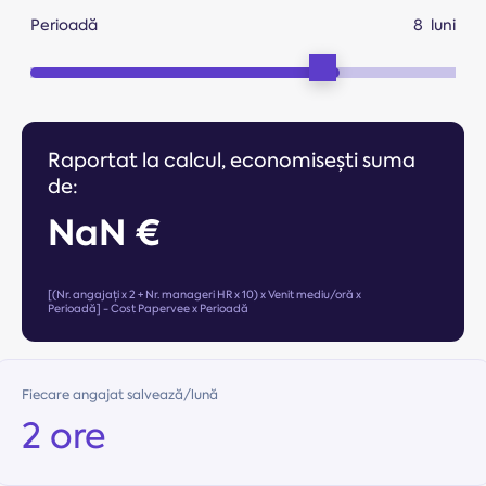
Perioadă
luni
Raportat la calcul, economisești suma
de:
NaN €
[(Nr. angajați x 2 + Nr. manageri HR x 10) x Venit mediu/oră x
Perioadă] - Cost Papervee x Perioadă
Fiecare angajat salvează/lună
2 ore