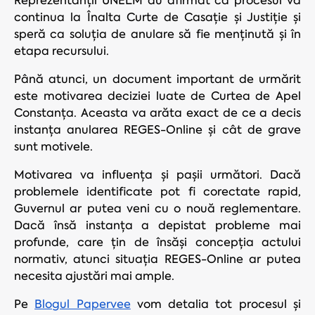
Reprezentanții UNELM au afirmat că procesul va
continua la Înalta Curte de Casație și Justiție și
speră ca soluția de anulare să fie menținută și în
etapa recursului.
Până atunci, un document important de urmărit
este motivarea deciziei luate de Curtea de Apel
Constanța. Aceasta va arăta exact de ce a decis
instanța anularea REGES-Online și cât de grave
sunt motivele.
Motivarea va influența și pașii următori. Dacă
problemele identificate pot fi corectate rapid,
Guvernul ar putea veni cu o nouă reglementare.
Dacă însă instanța a depistat probleme mai
profunde, care țin de însăși concepția actului
normativ, atunci situația REGES-Online ar putea
necesita ajustări mai ample.
Pe
Blogul Papervee
vom detalia tot procesul și