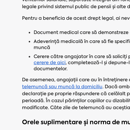
legale privind sistemul public de pensii și alte d
Pentru a beneficia de acest drept legal, ai nev
Document medical care să demonstreze c
Adeverință medicală în care să fie specif
muncă
Cerere către angajator în care să soliciți
cerere de aici
, completează-l și depune-
documentelor.
De asemenea, angajații care au în întreținere c
telemuncă sau muncă la domiciliu
. Dacă ambii
declarație pe proprie răspundere că celălalt pă
perioadă. În cazul părinților copiilor cu dizabil
modificate. Câte zile de telemuncă au aceștia,
Orele suplimentare și norma de m