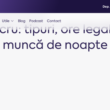
Dep.
 schimburi și muncă de noapte
Utile
Blog
Podcast
Contact
ph-caret-down
u: tipuri, ore lega
muncă de noapte