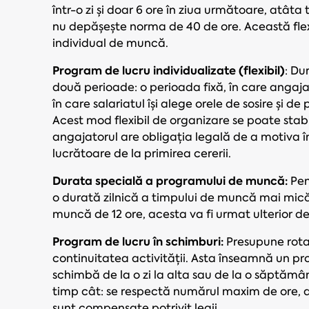
într-o zi și doar 6 ore în ziua următoare, atâta 
nu depășește norma de 40 de ore. Această flexi
individual de muncă.
Program de lucru individualizate (flexibil)
: Du
două perioade: o perioada fixă, în care angajat
în care salariatul își alege orele de sosire și 
Acest mod flexibil de organizare se poate stabil
angajatorul are obligația legală de a motiva în
lucrătoare de la primirea cererii.
Durata specială a programului de muncă:
Pen
o durată zilnică a timpului de muncă mai mică
muncă de 12 ore, acesta va fi urmat ulterior d
Program de lucru în schimburi:
Presupune rotaț
continuitatea activității. Asta înseamnă un pr
schimbă de la o zi la alta sau de la o săptămâ
timp cât: se respectă numărul maxim de ore, a
sunt compensate potrivit legii.