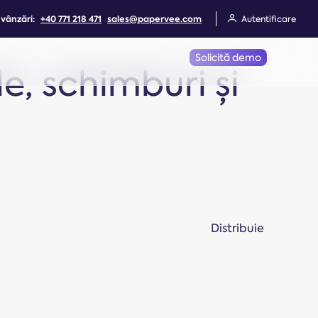
 vânzări:
+40 771 218 471
sales@papervee.com
Autentificare
Solicită demo
le, schimburi și
Distribuie