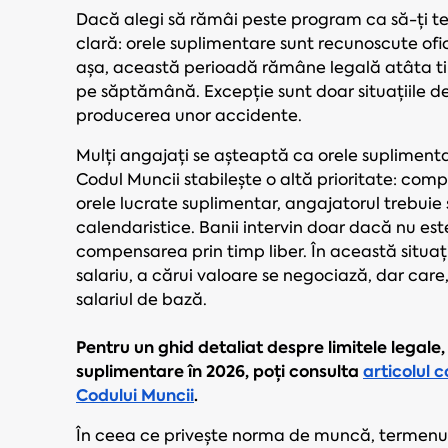
Dacă alegi să rămâi peste program ca să-ți term
clară: orele suplimentare sunt recunoscute ofic
așa, această perioadă rămâne legală atâta ti
pe săptămână. Excepție sunt doar situațiile de
producerea unor accidente.
Mulți angajați se așteaptă ca orele suplimentar
Codul Muncii stabilește o altă prioritate: comp
orele lucrate suplimentar, angajatorul trebuie s
calendaristice. Banii intervin doar dacă nu est
compensarea prin timp liber. În această situaț
salariu, a cărui valoare se negociază, dar care
salariul de bază.
Pentru un ghid detaliat despre limitele legale
suplimentare în 2026, poți consulta
articolul 
Codului Muncii
.
În ceea ce privește norma de muncă, termenul se