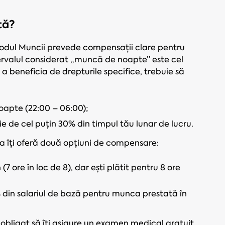
tă?
odul Muncii prevede compensații clare pentru
ntervalul considerat „muncă de noapte” este cel
u a beneficia de drepturile specifice, trebuie să
 noapte (22:00 – 06:00);
 de cel puțin 30% din timpul tău lunar de lucru.
ea îți oferă două opțiuni de compensare:
7 ore în loc de 8), dar ești plătit pentru 8 ore
 din salariul de bază pentru munca prestată în
obligat să îți asigure un examen medical gratuit