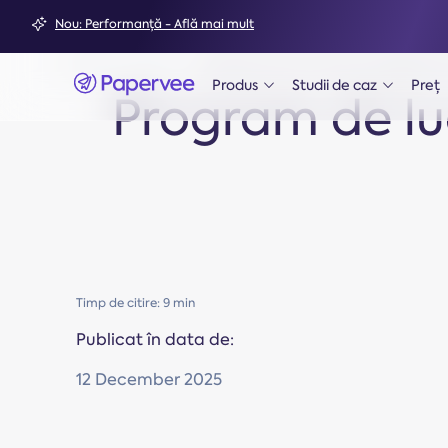
Nou: Performanță - Află mai mult
Acasă
Blog
Program de lucru: tipuri, ore legale,
Produs
Studii de caz
Preț
ph-caret-down
ph-caret-down
Program de lucr
Timp de citire: 9 min
Publicat în data de:
12 December 2025