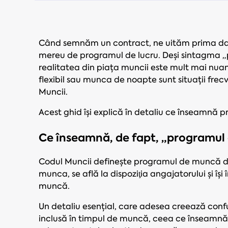
Când semnăm un contract, ne uităm prima dată
mereu de programul de lucru. Deși sintagma „p
realitatea din piața muncii este mult mai nu
flexibil sau munca de noapte sunt situații fre
Muncii.
Acest ghid își explică în detaliu ce înseamnă p
Ce înseamnă, de fapt, „programu
Codul Muncii definește programul de muncă dre
munca, se află la dispoziţia angajatorului şi îş
muncă.
Un detaliu esențial, care adesea creează conf
inclusă în timpul de muncă, ceea ce înseamnă 