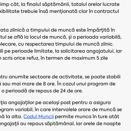
timp cât, la finalul săptămânii, totalul orelor lucrate
bilitate trebuie însă menționată clar în contractul
rata zilnică a timpului de muncă este împărțită în
ul se află la locul de muncă, și o perioada variabilă,
de plecare, cu respectarea timpului de muncă zilnic.
i pe perioade limitate, la solicitarea angajatului, iar
 scris orice refuz, în termen de maximum 5 zile
tru anumite sectoare de activitate, se poate stabili
 sau mai mare de 8 ore. În cazul unui program de
e o perioadă de repaus de 24 de ore.
ia angajaților pe același post pentru a asigura
ogram variabil, în care intervalele orare de muncă se
nă la alta.
Codul Muncii
permite munca în ture atât
ngajații au repaus săptămânal, iar orele de noapte