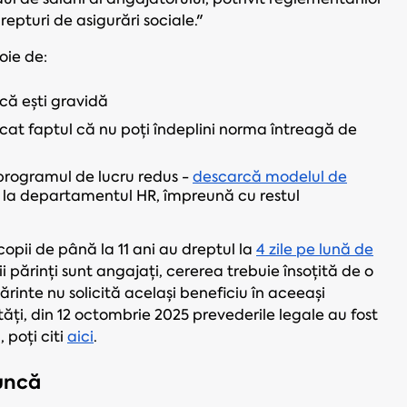
repturi de asigurări sociale."
oie de:
ă ești gravidă
icat faptul că nu poți îndeplini norma întreagă de
 programul de lucru redus -
descarcă modelul de
l la departamentul HR, împreună cu restul
opii de până la 11 ani au dreptul la
4 zile pe lună de
 părinți sunt angajați, cererea trebuie însoțită de o
rinte nu solicită același beneficiu în aceeași
ități, din 12 octombrie 2025 prevederile legale au fost
 poți citi
aici
.
uncă