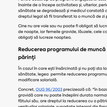
înainte de a începe activitatea și, ulterior, p
sănătate se degradează și medicul constată că
dreptul legal să fii transferat la o muncă de zi 
Cine nu are voie sau nu poate fi obligat să luc
de noapte, iar femeile gravide, lăuzele, cele c
obligați să lucreze noaptea.
Reducerea programului de muncă p
părinți
În cazul în care ești însărcinată și nu poți sta
sănătate, legea permite reducerea programului 
modificare salarială.
Concret,
OUG 96/2003
precizează că: "în baz
gravidă care nu poate îndeplini durata norma
fătului său, are dreptul la reducerea cu o pă
veniturilor salariale, suportate integral din fon