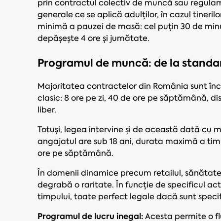
prin contractul colectiv de muncă sau regulame
generale ce se aplică adulților, în cazul tiner
minimă a pauzei de masă: cel puțin 30 de minu
depășește 4 ore și jumătate.
Programul de muncă: de la standard
Majoritatea contractelor din România sunt în
clasic: 8 ore pe zi, 40 de ore pe săptămână, di
liber.
Totuși, legea intervine și de această dată cu 
angajatul are sub 18 ani, durata maximă a timp
ore pe săptămână.
În domenii dinamice precum retailul, sănătatea
degrabă o raritate. În funcție de specificul act
timpului, toate perfect legale dacă sunt specif
Programul de lucru inegal:
Acesta permite o flu