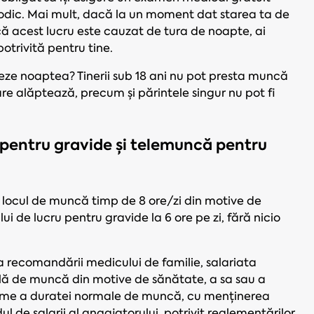
eriodic. Mai mult, dacă la un moment dat starea ta de
 acest lucru este cauzat de tura de noapte, ai
potrivită pentru tine.
reze noaptea? Tinerii sub 18 ani nu pot presta muncă
are alăptează, precum și părintele singur nu pot fi
entru gravide și telemuncă pentru
 la locul de muncă timp de 8 ore/zi din motive de
de lucru pentru gravide la 6 ore pe zi, fără nicio
a recomandării medicului de familie, salariata
lă de muncă din motive de sănătate, a sa sau a
trime a duratei normale de muncă, cu menținerea
dul de salarii al angajatorului, potrivit reglementărilor