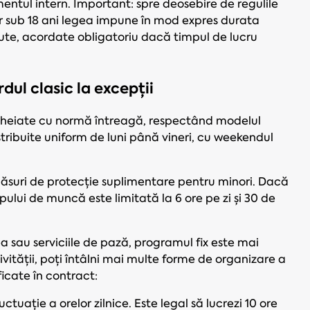
ntul intern. Important: spre deosebire de regulile
ilor sub 18 ani legea impune în mod expres durata
te, acordate obligatoriu dacă timpul de lucru
ul clasic la excepții
cheiate cu normă întreagă, respectând modelul
stribuite uniform de luni până vineri, cu weekendul
măsuri de protecție suplimentare pentru minori. Dacă
ului de muncă este limitată la 6 ore pe zi și 30 de
 sau serviciile de pază, programul fix este mai
ivității, poți întâlni mai multe forme de organizare a
icate în contract:
ctuație a orelor zilnice. Este legal să lucrezi 10 ore