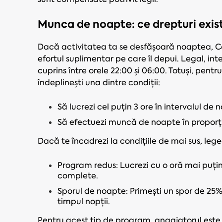
Munca de noapte: ce drepturi exis
Dacă activitatea ta se desfășoară noaptea, C
efortul suplimentar pe care îl depui. Legal, i
cuprins între orele 22:00 și 06:00. Totuși, pentr
îndeplinești una dintre condiții:
Să lucrezi cel puțin 3 ore în intervalul de
Să efectuezi muncă de noapte în proporție
Dacă te încadrezi la condițiile de mai sus, leg
Program redus: Lucrezi cu o oră mai puțin (
complete.
Sporul de noapte: Primești un spor de 25%
timpul nopții.
Pentru acest tip de program, angajatorul este 