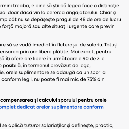
ini treaba, e bine să știi că legea face o distincție
ial doar dacă vin la cererea angajatorului. Chiar și
mp cât nu se depășește pragul de 48 de ore de lucru
 forță majoră sau alte situații urgente care previn
e să se vadă imediat în fluturașul de salariu. Totuși,
ensarea prin ore libere plătite. Mai exact, pentru
ă îți ofere ore libere în următoarele 90 de zile
e posibilă, în termenul prevăzut de lege,
ie, orele suplimentare se adaugă ca un spor la
, conform legii, nu poate fi mai mic de 75% din
, compensarea și calculul sporului pentru orele
complet dedicat orelor suplimentare conform
 aplică tuturor salariaților și definește, practic,