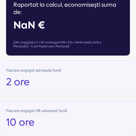
Raportat la calcul, economisești suma
de:
NaN €
[(Nr. angajați x 2 + Nr. manageri HR x 10) x Venit mediu/oră x
Perioadă] - Cost Papervee x Perioadă
Fiecare angajat salvează/lună
2 ore
Fiecare angajat HR salvează/lună
10 ore