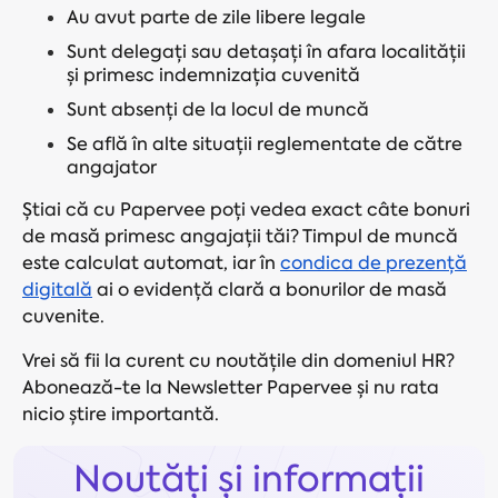
Au avut parte de zile libere legale
Sunt delegați sau detașați în afara localității
și primesc indemnizația cuvenită
Sunt absenți de la locul de muncă
Se află în alte situații reglementate de către
angajator
Știai că cu Papervee poți vedea exact câte bonuri
de masă primesc angajații tăi? Timpul de muncă
este calculat automat, iar în
condica de prezență
digitală
ai o evidență clară a bonurilor de masă
cuvenite.
Vrei să fii la curent cu noutățile din domeniul HR?
Abonează-te la Newsletter Papervee și nu rata
nicio știre importantă.
Noutăți și informații