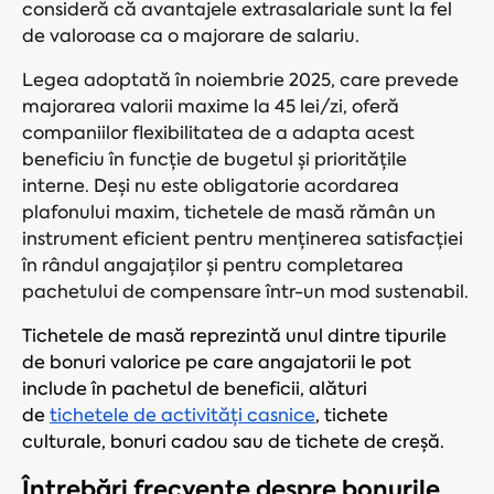
consideră că avantajele extrasalariale sunt la fel
de valoroase ca o majorare de salariu.
Legea adoptată în noiembrie 2025, care prevede
majorarea valorii maxime la 45 lei/zi, oferă
companiilor flexibilitatea de a adapta acest
beneficiu în funcție de bugetul și prioritățile
interne. Deși nu este obligatorie acordarea
plafonului maxim, tichetele de masă rămân un
instrument eficient pentru menținerea satisfacției
în rândul angajaților și pentru completarea
pachetului de compensare într-un mod sustenabil.
Tichetele de masă reprezintă unul dintre tipurile
de bonuri valorice pe care angajatorii le pot
include în pachetul de beneficii, alături
de
tichetele de activități casnice
, tichete
culturale, bonuri cadou sau de tichete de creșă.
Întrebări frecvente despre bonurile