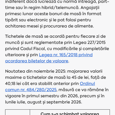
indiferent dacă lucrează cu normă întreagă, part-
time sau în regim hibrid/telemuncă. Angajații
primesc lunar aceste bonuri de masă în format
tipărit sau electronic și le pot folosi pentru
achitarea mesei și procurarea de alimente.
Tichetele de masă se acordă pentru fiecare zi de
muncă și sunt reglementate prin Legea 227/2015
privind Codul Fiscal, cu modificările și completările
ulterioare și prin
Legea nr. 165/2018 privind
acordarea biletelor de valoare
.
Noutatea din noiembrie 2025: majorarea valorii
maxime a tichetelor de masă la 45 de lei, față de
40,18 lei cât era stabilit anterior prin
Ordinul
comun nr. 484/280/2025
, măsură ce va rămâne în
vigoare în primul semestru din 2026, precum și în
lunile iulie, august și septembrie 2026.
Cum s-a schimbat valoarea