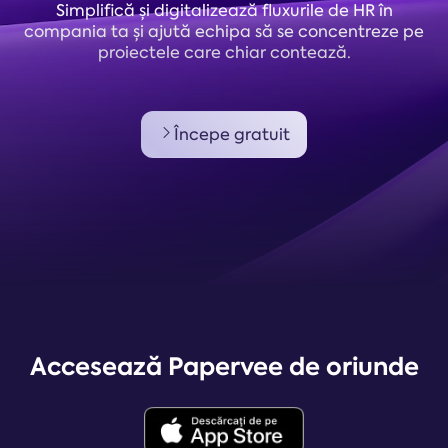
Simplifică și digitalizează fluxurile de HR în
compania ta și ajută echipa să se concentreze pe
proiectele care chiar contează.
Începe gratuit
Accesează Papervee de oriunde