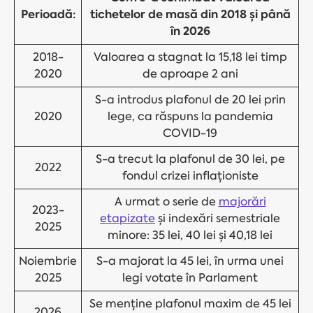
Perioadă:
tichetelor de masă din 2018 și până
în 2026
2018-
Valoarea a stagnat la 15,18 lei timp
2020
de aproape 2 ani
S-a introdus plafonul de 20 lei prin
2020
lege, ca răspuns la pandemia
COVID-19
S-a trecut la plafonul de 30 lei, pe
2022
fondul crizei inflaționiste
A urmat o serie de
majorări
2023-
etapizate
și indexări semestriale
2025
minore: 35 lei, 40 lei și 40,18 lei
Noiembrie
S-a majorat la 45 lei, în urma unei
2025
legi votate în Parlament
Se menține plafonul maxim de 45 lei
2026