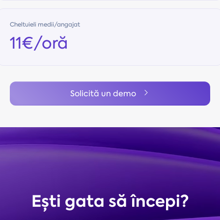
Cheltuieli medii/angajat
11€/oră
Solicită un demo
Ești gata să începi?