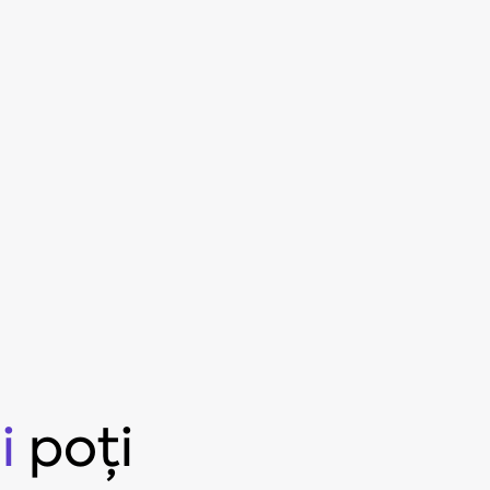
i
poți