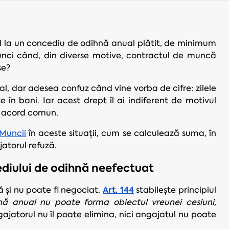
l la un concediu de odihnă anual plătit, de minimum
unci când, din diverse motive, contractul de muncă
se?
l, dar adesea confuz când vine vorba de cifre: zilele
n bani. Iar acest drept îl ai indiferent de motivul
au acord comun.
Muncii
în aceste situații, cum se calculează suma, în
jatorul refuză.
diului de odihnă neefectuat
Art. 144
 și nu poate fi negociat.
stabilește principiul
nă anual nu poate forma obiectul vreunei cesiuni,
gajatorul nu îl poate elimina, nici angajatul nu poate