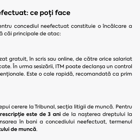
fectuat: ce poți face
pentru concediul neefectuat constituie o încălcare a
ă căi principale de atac:
at gratuit, în scris sau online, de către orice salariat
cate. În urma sesizării, ITM poate declanșa un control
avenționale. Este o cale rapidă, recomandată ca prim
pui cerere la Tribunal, secția litigii de muncă. Pentru
escripție este de 3 ani
de la nașterea dreptului la
sarea în bani a concediului neefectuat, termenul
tului de muncă
.