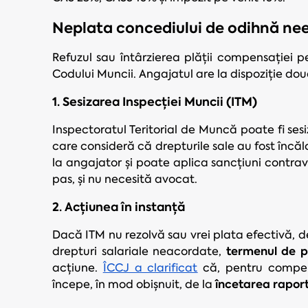
Neplata concediului de odihnă nee
Refuzul sau întârzierea plății compensației 
Codului Muncii. Angajatul are la dispoziție dou
1. Sesizarea Inspecției Muncii (ITM)
Inspectoratul Teritorial de Muncă poate fi sesiz
care consideră că drepturile sale au fost încăl
la angajator și poate aplica sancțiuni contr
pas, și nu necesită avocat.
2. Acțiunea în instanță
Dacă ITM nu rezolvă sau vrei plata efectivă, de
termenul de pr
drepturi salariale neacordate,
acțiune.
ÎCCJ a clarificat
că, pentru compen
încetarea rapor
începe, în mod obișnuit, de la