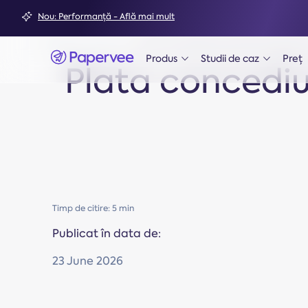
Nou: Performanță - Află mai mult
Acasă
Blog
Plata concediului de odihnă neefectuat
Produs
Studii de caz
Preț
ph-caret-down
ph-caret-down
Plata concediul
Timp de citire: 5 min
Publicat în data de:
23 June 2026