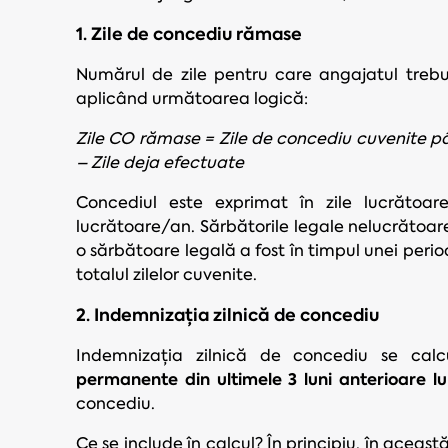
1. Zile de concediu rămase
Numărul de zile pentru care angajatul trebu
aplicând următoarea logică:
Zile CO rămase = Zile de concediu cuvenite până
– Zile deja efectuate
Concediul este exprimat în zile lucrătoa
lucrătoare/an. Sărbătorile legale nelucrătoar
o sărbătoare legală a fost în timpul unei peri
totalul zilelor cuvenite.
2. Indemnizația zilnică de concediu
Indemnizația zilnică de concediu se ca
permanente din
ultimele 3 luni anterioare lu
concediu.
Ce se include în calcul? În principiu, în aceast