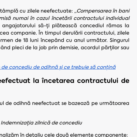
tâmplă cu zilele neefectuate:
„Compensarea în bani
isă numai în cazul încetării contractului individual
 angajatorului să-ți plătească concediul rămas la
acea companie. În timpul derulării contractului, zilele
termen de 18 luni începând cu anul următor. Singurul
ând pleci de la job prin demisie, acordul părților sau
de concediu de odihnă și ce trebuie să conțină
eefectuat la încetarea contractului de
iul de odihnă neefectuat se bazează pe următoarea
 Indemnizația zilnică de concediu
ă analizăm în detaliu cele două elemente componente: