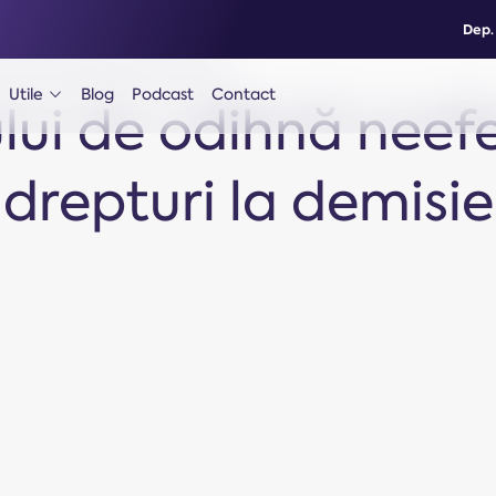
Dep.
: calcul și drepturi la demisie
Utile
Blog
Podcast
Contact
ph-caret-down
ui de odihnă neefe
drepturi la demisie