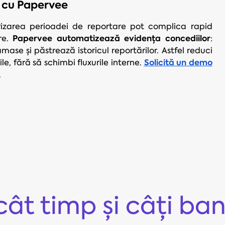
r cu Papervee
rizarea perioadei de reportare pot complica rapid
Papervee automatizează evidența concediilor
re.
:
ămase și păstrează istoricul reportărilor. Astfel reduci
Solicită un demo
ile, fără să schimbi fluxurile interne.
.
cât timp și câți ban