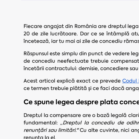
Fiecare angajat din România are dreptul lega
20 de zile lucrătoare. Dar ce se întâmplă at
încetează, iar tu mai ai zile de concediu răma
Răspunsul este simplu din punct de vedere lega
de concediu neefectuate trebuie compensate î
încetării contractului: demisie, concediere s
Acest articol explică exact ce prevede
Codul 
ce termen trebuie plătită și ce faci dacă anga
Ce spune legea despre plata conce
Dreptul la compensare are o bază legală clară
fundamental:
„Dreptul la concediu de odih
renunțări sau limitări."
Cu alte cuvinte, nici an
renunța la el.