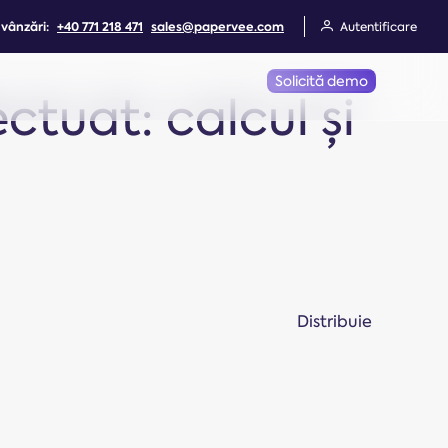
 vânzări:
+40 771 218 471
sales@papervee.com
Autentificare
Solicită demo
ctuat: calcul și
Distribuie