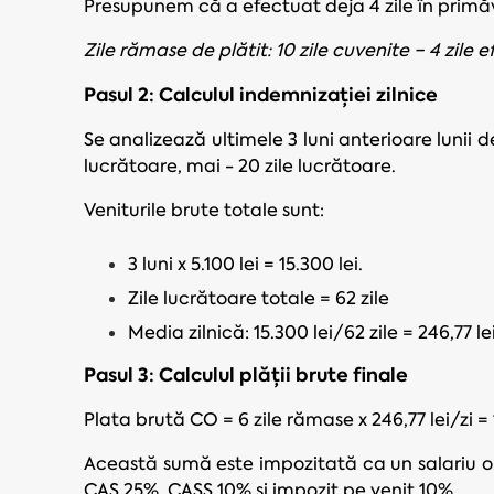
Presupunem că a efectuat deja 4 zile în primăva
Zile rămase de plătit: 10 zile cuvenite − 4 zile e
Pasul 2: Calculul indemnizației zilnice
Se analizează ultimele 3 luni anterioare lunii de 
lucrătoare, mai - 20 zile lucrătoare.
Veniturile brute totale sunt:
3 luni x 5.100 lei = 15.300 lei.
Zile lucrătoare totale = 62 zile
Media zilnică: 15.300 lei/62 zile = 246,77 lei
Pasul 3: Calculul plății brute finale
Plata brută CO = 6 zile rămase x 246,77 lei/zi = 
Această sumă este impozitată ca un salariu obi
CAS 25%, CASS 10% și impozit pe venit 10%.