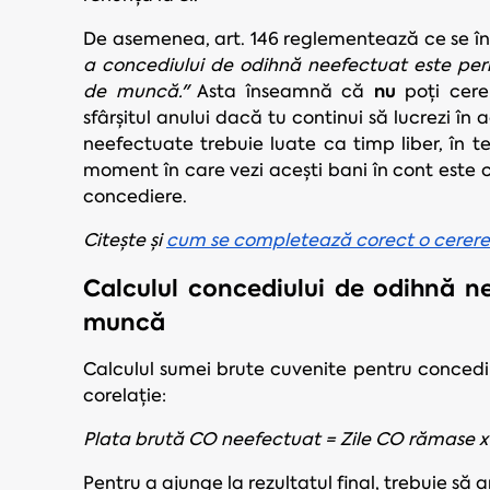
De asemenea, art. 146 reglementează ce se în
a concediului de odihnă neefectuat este perm
nu
de muncă."
Asta înseamnă că
poți cere
sfârșitul anului dacă tu continui să lucrezi în 
neefectuate trebuie luate ca timp liber, în 
moment în care vezi acești bani în cont este c
concediere.
Citește și
cum se completează corect o cerere 
Calculul concediului de odihnă n
muncă
Calculul sumei brute cuvenite pentru conced
corelație:
Plata brută CO neefectuat = Zile CO rămase x
Pentru a ajunge la rezultatul final, trebuie s