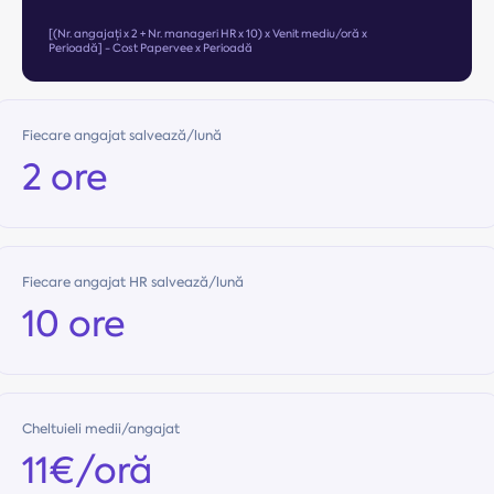
[(Nr. angajați x 2 + Nr. manageri HR x 10) x Venit mediu/oră x
Perioadă] - Cost Papervee x Perioadă
Fiecare angajat salvează/lună
2 ore
Fiecare angajat HR salvează/lună
10 ore
Cheltuieli medii/angajat
11€/oră