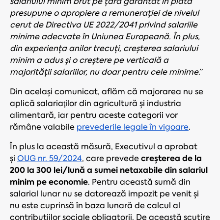
salariului minim brut pe țară garantat în plată
presupune o apropiere a remunerației de nivelul
cerut de Directiva UE 2022/2041 privind salariile
minime adecvate în Uniunea Europeană. În plus,
din experiența anilor trecuți, creșterea salariului
minim a adus și o creștere pe verticală a
majorității salariilor, nu doar pentru cele minime
.”
Din același comunicat, aflăm că majorarea nu se
aplică salariaţilor din agricultură şi industria
alimentară, iar pentru aceste categorii vor
rămâne valabile
prevederile legale în vigoare
.
În plus la această măsură, Executivul a aprobat
creșterea de la
și
OUG nr. 59/2024
,
care prevede
200 la 300 lei/lună a sumei netaxabile din salariul
minim pe economie
. Pentru această sumă din
salarial lunar nu se datorează impozit pe venit și
nu este cuprinsă în baza lunară de calcul al
contribuțiilor sociale obligatorii. De această scutire