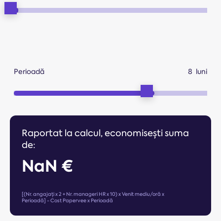
Perioadă
luni
Raportat la calcul, economisești suma
de:
NaN €
[(Nr. angajați x 2 + Nr. manageri HR x 10) x Venit mediu/oră x
Perioadă] - Cost Papervee x Perioadă