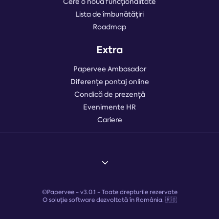
Cere o nouă funcționalitate
Lista de îmbunătățiri
Roadmap
Extra
Papervee Ambasador
Diferențe pontaj online
Condică de prezență
Evenimente HR
Cariere
©Papervee -
v3.0.1
- Toate drepturile rezervate
O soluție software dezvoltată în România. 🇷🇴