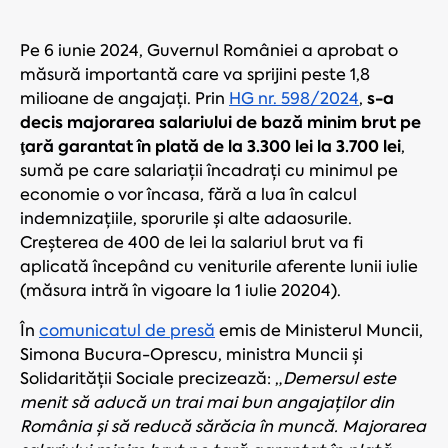
Pe 6 iunie 2024, Guvernul României a aprobat o
măsură importantă care va sprijini peste 1,8
s-a
milioane de angajați. Prin
HG nr. 598/2024
,
decis majorarea salariului de bază minim brut pe
ţară garantat în plată de la 3.300 lei la 3.700 lei
,
sumă pe care salariații încadrați cu minimul pe
economie o vor încasa, fără a lua în calcul
indemnizațiile, sporurile şi alte adaosurile.
Creșterea de 400 de lei la salariul brut va fi
aplicată începând cu veniturile aferente lunii iulie
(măsura intră în vigoare la 1 iulie 20204).
În
comunicatul de presă
emis de Ministerul Muncii,
Simona Bucura-Oprescu, ministra Muncii și
Solidarității Sociale precizează: „
Demersul este
menit să aducă un trai mai bun angajaților din
România și să reducă sărăcia în muncă. Majorarea