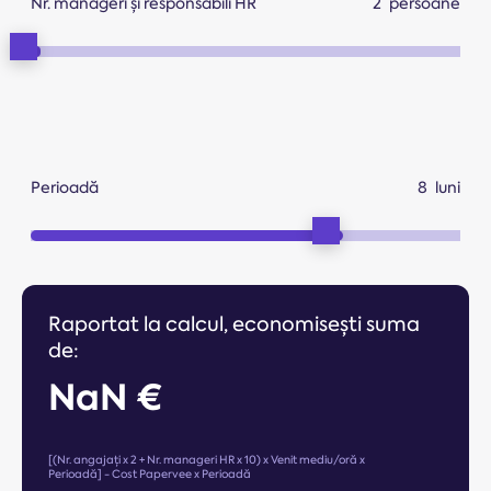
Nr. manageri și responsabili HR
persoane
Perioadă
luni
Raportat la calcul, economisești suma
de:
NaN €
[(Nr. angajați x 2 + Nr. manageri HR x 10) x Venit mediu/oră x
Perioadă] - Cost Papervee x Perioadă