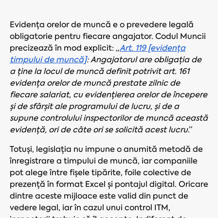
Evidența orelor de muncă e o prevedere legală
obligatorie pentru fiecare angajator. Codul Muncii
precizează în mod explicit: „
Art. 119 [evidența
timpului de muncă]
: Angajatorul are obligația de
a ține la locul de muncă definit potrivit art. 161
evidența orelor de muncă prestate zilnic de
fiecare salariat, cu evidențierea orelor de începere
și de sfârșit ale programului de lucru, și de a
supune controlului inspectorilor de muncă această
evidență, ori de câte ori se solicită acest lucru
.”
Totuși, legislația nu impune o anumită metodă de
înregistrare a timpului de muncă, iar companiile
pot alege între fișele tipărite, foile colective de
prezență în format Excel și pontajul digital. Oricare
dintre aceste mijloace este valid din punct de
vedere legal, iar în cazul unui control ITM,