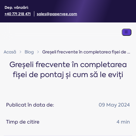
Dep. vânzări:
+40 771 218 471
sales@papervee.com
Acasă
Blog
Greșeli frecvente în completarea fișei de pontaj și cum să le eviți
Greșeli frecvente în completarea
fișei de pontaj și cum să le eviți
Publicat în data de:
09 May 2024
Timp de citire
4 min