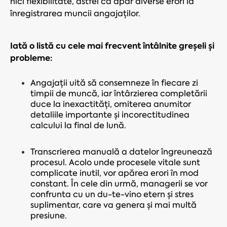
nici flexibilitate, astfel că apar diverse erori la
înregistrarea muncii angajaților.
Iată o listă cu cele mai frecvent întâlnite greșeli și
probleme:
Angajații uită să consemneze în fiecare zi
timpii de muncă, iar întârzierea completării
duce la inexactități, omiterea anumitor
detaliile importante și incorectitudinea
calcului la final de lună.
Transcrierea manuală a datelor îngreunează
procesul. Acolo unde procesele vitale sunt
complicate inutil, vor apărea erori în mod
constant. În cele din urmă, managerii se vor
confrunta cu un du-te-vino etern și stres
suplimentar, care va genera și mai multă
presiune.