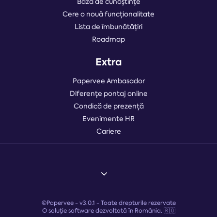
Bază de cunoștințe
Cere o nouă funcționalitate
Lista de îmbunătățiri
Roadmap
Extra
Papervee Ambasador
Diferențe pontaj online
Condică de prezență
Evenimente HR
Cariere
©Papervee -
v3.0.1
- Toate drepturile rezervate
O soluție software dezvoltată în România. 🇷🇴