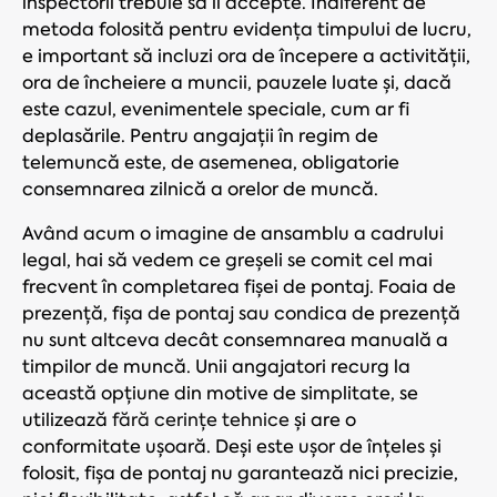
inspectorii trebuie să îl accepte. Indiferent de
metoda folosită pentru evidența timpului de lucru,
e important să incluzi ora de începere a activității,
ora de încheiere a muncii, pauzele luate și, dacă
este cazul, evenimentele speciale, cum ar fi
deplasările. Pentru angajații în regim de
telemuncă este, de asemenea, obligatorie
consemnarea zilnică a orelor de muncă.
Având acum o imagine de ansamblu a cadrului
legal, hai să vedem ce greșeli se comit cel mai
frecvent în completarea fișei de pontaj. Foaia de
prezență, fișa de pontaj sau condica de prezență
nu sunt altceva decât consemnarea manuală a
timpilor de muncă. Unii angajatori recurg la
această opțiune din motive de simplitate, se
utilizează
fără cerințe tehnice
și are o
conformitate ușoară. Deși este ușor de înțeles și
folosit, fișa de pontaj nu garantează nici precizie,