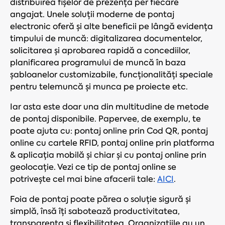
distribuirea fișelor de prezență per fiecare
angajat. Unele soluții moderne de pontaj
electronic oferă și alte beneficii pe lângă evidența
timpului de muncă: digitalizarea documentelor,
solicitarea și aprobarea rapidă a concediilor,
planificarea programului de muncă în baza
șabloanelor customizabile, funcționalități speciale
pentru telemuncă și munca pe proiecte etc.
Iar asta este doar una din multitudine de metode
de pontaj disponibile. Papervee, de exemplu, te
poate ajuta cu: pontaj online prin Cod QR, pontaj
online cu cartele RFID, pontaj online prin platforma
& aplicația mobilă și chiar și cu pontaj online prin
geolocație. Vezi ce tip de pontaj online se
potrivește cel mai bine afacerii tale:
AICI
.
Foia de pontaj poate părea o soluție sigură și
simplă, însă îți sabotează productivitatea,
transparența și flexibilitatea. Organizațiile au un